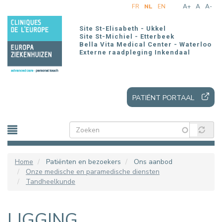
Overslaan
FR
NL
EN
A+
A
A-
en
naar
Site St-Elisabeth - Ukkel
de
Site St-Michiel - Etterbeek
Bella Vita Medical Center - Waterloo
inhoud
Externe raadpleging Inkendaal
gaan
PATIËNT PORTAAL
Home
Patiënten en bezoekers
Ons aanbod
Onze medische en paramedische diensten
Tandheelkunde
LIGGING