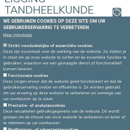
TANDHEELKUNDE
WE GEBRUIKEN COOKIES OP DEZE SITE OM UW
GEBRUIKERSERVARING TE VERBETEREN.
EEN AFSPRAAK MAKEN
LIGGING
Meer informatie
Strikt noodzakelijke of essentiële cookies
WAAR BEVINDT ZICH DE DIENST
Deze zijn essentieel voor de werking van de website. Ze stellen je
TANDHEELKUNDE?
in staat om op onze website te surfen en de essentiële functies te
gebruiken, waardoor we een gevraagde dienst of functionaliteit
kunnen leveren.
SITE ST-
SITE ST-MICHIEL
Functionele cookies
ELISABETH
Deze zorgen ervoor dat de website goed functioneert en dat de
gebruikerservaring sneller en efficiënter is. Ze worden gebruikt
Vanaf de inkomhal, volg
Vanaf de inkomhal, volg de roze
om uw ervaring op deze website te verbeteren en sommige van
de weg 312.
lijn tot niveau -2.
uw voorkeuren op te slaan.
Prestatie- of analysecookies
Deze verzamelen gebruiksgegevens van de website. Dit wordt
gedaan om de inhoud van onze website te verbeteren en beter af
te stemmen op uw voorkeuren.
Bron
: Medisch diensthoofd Tandheelkunde -
Laatste
Profilerings- of advertentiecookies