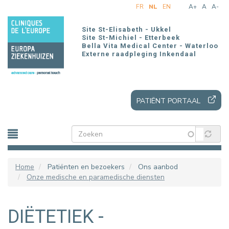
Overslaan
FR
NL
EN
A+
A
A-
en
naar
Site St-Elisabeth - Ukkel
de
Site St-Michiel - Etterbeek
Bella Vita Medical Center - Waterloo
inhoud
Externe raadpleging Inkendaal
gaan
PATIËNT PORTAAL
Home
Patiënten en bezoekers
Ons aanbod
Onze medische en paramedische diensten
DIËTETIEK -