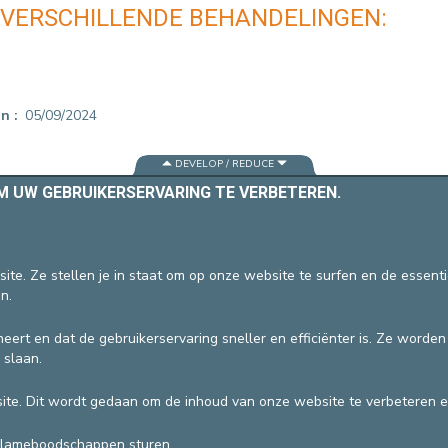
 VERSCHILLENDE BEHANDELINGEN:
EEN PATIËNT CONTACTEREN
VERTREK
PATIËNTENADMINISTRATIE & FACTUR
HOSPITALISATIE
on
05/09/2024
DEVELOP / REDUCE
OM UW GEBRUIKERSERVARING TE VERBETEREN.
vzw
Algemene gebruiksvoorwaarden
ite. Ze stellen je in staat om op onze website te surfen en de essent
n.
eert en dat de gebruikerservaring sneller en efficiënter is. Ze worde
 slaan.
te. Dit wordt gedaan om de inhoud van onze website te verbeteren e
clameboodschappen sturen.