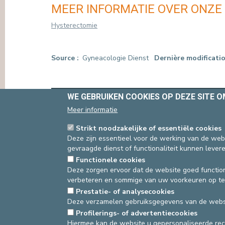
MEER INFORMATIE OVER ONZE
Hysterectomie
Source
Gyneacologie Dienst
Dernière modificati
WE GEBRUIKEN COOKIES OP DEZE SITE 
asbl Cliniques de l’Europe – Europa Ziekenhuizen 
N° d’entreprise : 0432011571
Meer informatie
Strikt noodzakelijke of essentiële cookies
Deze zijn essentieel voor de werking van de webs
gevraagde dienst of functionaliteit kunnen levere
Functionele cookies
Deze zorgen ervoor dat de website goed function
verbeteren en sommige van uw voorkeuren op te
Prestatie- of analysecookies
Deze verzamelen gebruiksgegevens van de websi
Profilerings- of advertentiecookies
Hiermee kan de website u gepersonaliseerde re