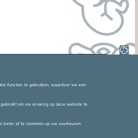
OMBUDSDIENST (PATIËNTENRECHTEN)
ANDERE SECTOREN
JURIDISCHE DIENST
EN
PASTORALE DIENST, SPIRITUELE
BEGELEIDING
SOCIALE DIENST
Privacybeleid
©2025 Europa Ziekenhuizen
Contactgegevens
Facturatievoorwaarden
iële functies te gebruiken, waardoor we een
n gebruikt om uw ervaring op deze website te
n beter af te stemmen op uw voorkeuren.