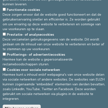
kunnen leveren.
Functionele cookies
Deze zorgen ervoor dat de website goed functioneert en dat de
gebruikerservaring sneller en efficiënter is. Ze worden gebruikt
om uw ervaring op deze website te verbeteren en sommige van
uw voorkeuren op te slaan.
Prestatie- of analysecookies
Deze verzamelen gebruiksgegevens van de website. Dit wordt
gedaan om de inhoud van onze website te verbeteren en beter af
te stemmen op uw voorkeuren.
Source
Service communication
Profilerings- of advertentiecookies
Dernière modification
19/12/2024
Hiermee kan de website u gepersonaliseerde
reclameboodschappen sturen.
Cookies voor sociale netwerken
DEVELOP / REDUCE
Hiermee kunt u inhoud en/of webpagina's van onze website delen
via sociale netwerken of andere websites. De websites van EUZH
asbl Cliniques de l’Europe – Europa Ziekenhuizen vzw
kunnen zogenaamde “embedded” elementen van derden bevatten,
N° d’entreprise : 0432011571
zoals LinkedIn, YouTube, Twitter en Facebook. Deze worden
gebruikt om sociale netwerken via plugins in de website te
integreren.
Algemene gebruiksvoorwaarden
Privacybeleid