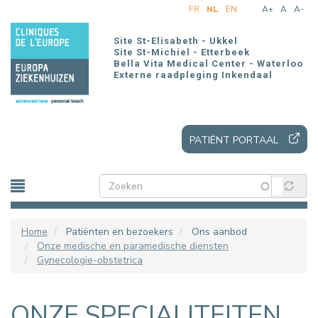
Overslaan
FR
NL
EN
A+
A
A-
en
naar
Site St-Elisabeth - Ukkel
de
Site St-Michiel - Etterbeek
Bella Vita Medical Center - Waterloo
inhoud
Externe raadpleging Inkendaal
gaan
PATIËNT PORTAAL
Home
Patiënten en bezoekers
Ons aanbod
Onze medische en paramedische diensten
Gynecologie-obstetrica
ONZE SPECIALITEITEN