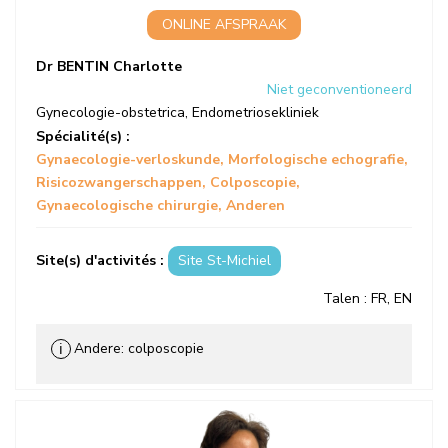
ONLINE AFSPRAAK
Dr BENTIN Charlotte
Niet geconventioneerd
Gynecologie-obstetrica
,
Endometriosekliniek
Spécialité(s) :
Gynaecologie-verloskunde
Morfologische echografie
Risicozwangerschappen
Colposcopie
Gynaecologische chirurgie
Anderen
Site(s) d'activités :
Site St-Michiel
Talen
: FR, EN
Andere: colposcopie
ℹ