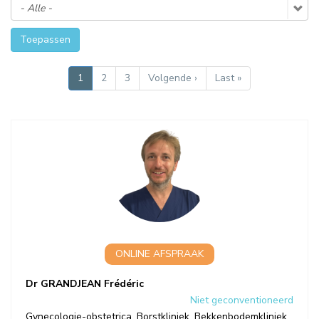
Toepassen
PAGINERING
Huidige
1
Pagina
2
Pagina
3
Volgende
Volgende ›
Laatste
Last »
pagina
pagina
pagina
ONLINE AFSPRAAK
Dr GRANDJEAN Frédéric
Niet geconventioneerd
Gynecologie-obstetrica
,
Borstkliniek
,
Bekkenbodemkliniek
,