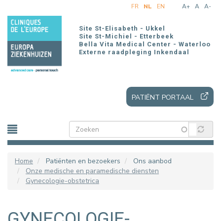
Overslaan
FR
NL
EN
A+
A
A-
en
naar
Site St-Elisabeth - Ukkel
de
Site St-Michiel - Etterbeek
Bella Vita Medical Center - Waterloo
inhoud
Externe raadpleging Inkendaal
gaan
PATIËNT PORTAAL
Home
Patiënten en bezoekers
Ons aanbod
Onze medische en paramedische diensten
Gynecologie-obstetrica
GYNECOLOGIE-