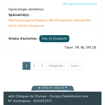
Niet geconventioneerd
Gynecologie-obstetrica
Spécialité(s) :
Risicozwangerschappen
Morfologische echografie
Ante-natale diagnose
Site(s) d'activités :
Site St-Elisabeth
Talen
: FR, NL, EN, DE
PAGINERING
Huidige
1
Pagina
2
Pagina
3
Volgende
Volgende ›
Laatste
Last »
pagina
pagina
pagina
DEVELOP / REDUCE
asbl Cliniques de l’Europe – Europa Ziekenhuizen vzw
N° d’entreprise : 0432011571