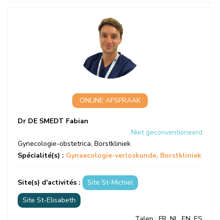
ONLINE AFSPRAAK
Dr DE SMEDT Fabian
Niet geconventioneerd
Gynecologie-obstetrica
,
Borstkliniek
Spécialité(s) :
Gynaecologie-verloskunde
Borstkliniek
Site(s) d'activités :
Site St-Michiel
Site St-Elisabeth
Talen
: FR, NL, EN, ES